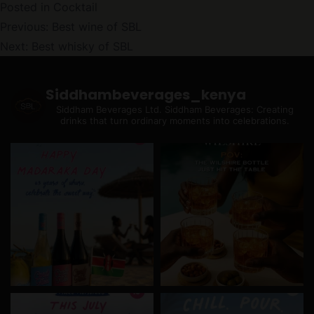
Posted in
Cocktail
Post
Previous:
Best wine of SBL
Next:
Best whisky of SBL
Navigation
Siddhambeverages_kenya
Siddham Beverages Ltd.
Siddham Beverages: Creating
drinks that turn ordinary moments into celebrations.