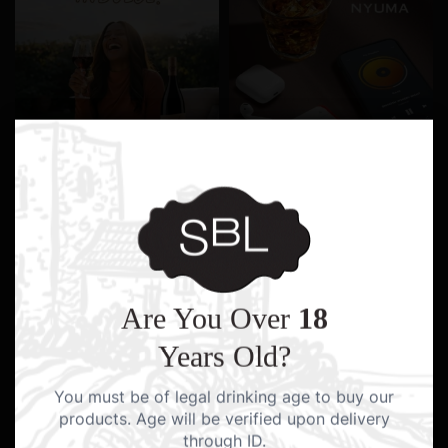
Are You Over
18
Years Old?
You must be of legal drinking age to buy our
products. Age will be verified upon delivery
through ID.