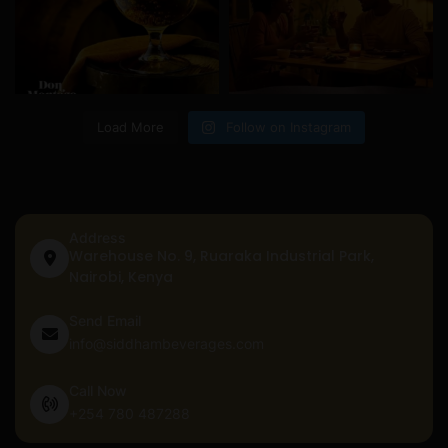
Load More
Follow on Instagram
Address
Warehouse No. 9, Ruaraka Industrial Park,
Nairobi, Kenya
Send Email
info@siddhambeverages.com
Call Now
+254 780 487288