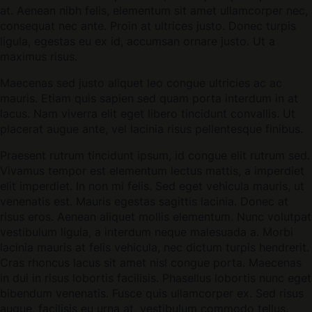
at. Aenean nibh felis, elementum sit amet ullamcorper nec,
consequat nec ante. Proin at ultrices justo. Donec turpis
ligula, egestas eu ex id, accumsan ornare justo. Ut a
maximus risus.
Maecenas sed justo aliquet leo congue ultricies ac ac
mauris. Etiam quis sapien sed quam porta interdum in at
lacus. Nam viverra elit eget libero tincidunt convallis. Ut
placerat augue ante, vel lacinia risus pellentesque finibus.
Praesent rutrum tincidunt ipsum, id congue elit rutrum sed.
Vivamus tempor est elementum lectus mattis, a imperdiet
elit imperdiet. In non mi felis. Sed eget vehicula mauris, ut
venenatis est. Mauris egestas sagittis lacinia. Donec at
risus eros. Aenean aliquet mollis elementum. Nunc volutpat
vestibulum ligula, a interdum neque malesuada a. Morbi
lacinia mauris at felis vehicula, nec dictum turpis hendrerit.
Cras rhoncus lacus sit amet nisl congue porta. Maecenas
in dui in risus lobortis facilisis. Phasellus lobortis nunc eget
bibendum venenatis. Fusce quis ullamcorper ex. Sed risus
augue, facilisis eu urna at, vestibulum commodo tellus.