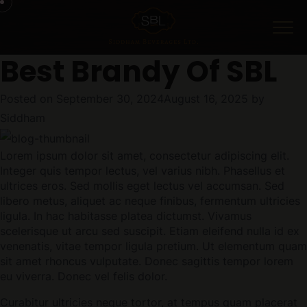
Menu
Best Brandy Of SBL
Posted on
September 30, 2024
August 16, 2025
by
Siddham
Lorem ipsum dolor sit amet, consectetur adipiscing elit.
Integer quis tempor lectus, vel varius nibh. Phasellus et
ultrices eros. Sed mollis eget lectus vel accumsan. Sed
libero metus, aliquet ac neque finibus, fermentum ultricies
ligula. In hac habitasse platea dictumst. Vivamus
scelerisque ut arcu sed suscipit. Etiam eleifend nulla id ex
venenatis, vitae tempor ligula pretium. Ut elementum quam
sit amet rhoncus vulputate. Donec sagittis tempor lorem
eu viverra. Donec vel felis dolor.
Curabitur ultricies neque tortor, at tempus quam placerat