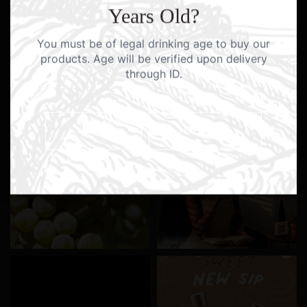
Years Old?
You must be of legal drinking age to buy our
products. Age will be verified upon delivery
through ID.
YES I AM
NO I AM NOT