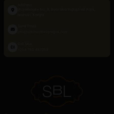
Address
Warehouse No. 9, Ruaraka Industrial Park,
Nairobi, Kenya
Send Email
info@siddhambeverages.com
Call Now
+254 780 487288