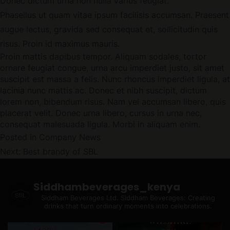
Donec dictum urna non nulla varius feugiat.
Phasellus ut quam vitae ipsum facilisis accumsan. Praesent
augue lectus, gravida sed consequat et, sollicitudin quis
risus. Proin id maximus mauris.
Proin mattis dapibus tempor. Aliquam sodales, tortor
ornare feugiat congue, urna arcu imperdiet justo, sit amet
suscipit est massa a felis. Nunc rhoncus imperdiet ligula, at
lacinia nunc mattis ac. Donec et nibh suscipit, dictum
lorem non, bibendum risus. Nam vel accumsan libero, quis
placerat velit. Donec urna libero, cursus in urna nec,
consequat malesuada ligula. Morbi in aliquam enim.
Posted in
Company News
Post
Next:
Best brandy of SBL
Navigation
Siddhambeverages_kenya
Siddham Beverages Ltd.
Siddham Beverages: Creating
drinks that turn ordinary moments into celebrations.