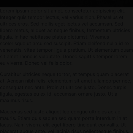
Lorem ipsum dolor sit amet, consectetur adipiscing elit.
Integer quis tempor lectus, vel varius nibh. Phasellus et
ultrices eros. Sed mollis eget lectus vel accumsan. Sed
libero metus, aliquet ac neque finibus, fermentum ultricies
ligula. In hac habitasse platea dictumst. Vivamus
scelerisque ut arcu sed suscipit. Etiam eleifend nulla id ex
venenatis, vitae tempor ligula pretium. Ut elementum quam
sit amet rhoncus vulputate. Donec sagittis tempor lorem
eu viverra. Donec vel felis dolor.
Curabitur ultricies neque tortor, at tempus quam placerat
at. Aenean nibh felis, elementum sit amet ullamcorper nec,
consequat nec ante. Proin at ultrices justo. Donec turpis
ligula, egestas eu ex id, accumsan ornare justo. Ut a
maximus risus.
Maecenas sed justo aliquet leo congue ultricies ac ac
mauris. Etiam quis sapien sed quam porta interdum in at
lacus. Nam viverra elit eget libero tincidunt convallis. Ut
placerat augue ante, vel lacinia risus pellentesque finibus.